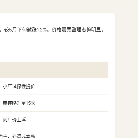
，较5月下旬微涨1.2%。价格震荡整理态势明显，
，小厂试探性提价
，库存略升至15天
，到厂价上浮
化为主，外运成本高