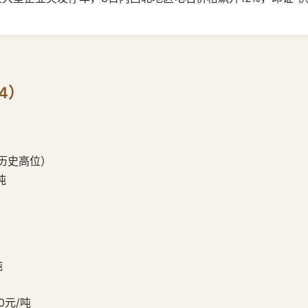
4）
（历史高位）
吨
吨
0元/吨