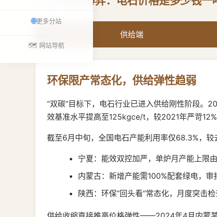
⚖️ 供需博弈：电石价格是多少钱一
🌐
更多分站
供给端
🗺️ 网站导航
环保限产常态化，供给弹性趋弱
“双碳”目标下，电石行业已进入供给刚性阶段。2
效基准水平提高至125kgce/t，较2021年严苛12
截至6月中旬，全国电石产能利用率仅68.3%，较
宁夏：能效双控加严，单炉月产能上限由1
内蒙古：新增产能需100%配套绿电，审
陕西：环保“回头看”常态化，月度突击
供给收缩直接推高价格弹性——2024年4月内蒙