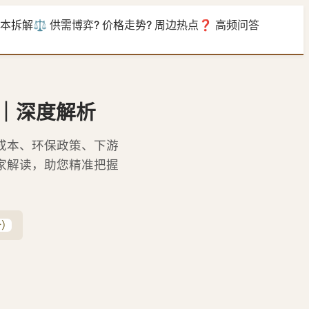
成本拆解
⚖️ 供需博弈
? 价格走势
? 周边热点
❓ 高频问答
｜深度解析
成本、环保政策、下游
家解读，助您精准把握
价）