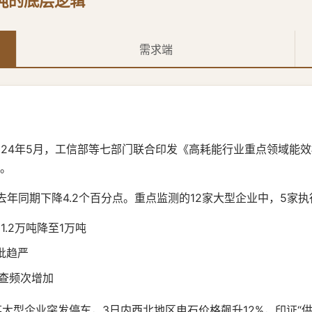
吨的底层逻辑
需求端
024年5月，工信部等七部门联合印发《高耗能行业重点领域能效
%。
去年同期下降4.2个百分点。重点监测的12家大型企业中，5家执
.2万吨降至1万吨
批趋严
检查频次增加
某大型企业突发停车，3日内西北地区电石价格飙升12%，印证“