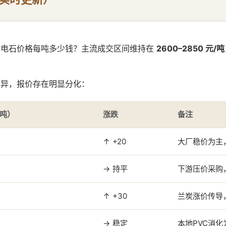
？电石价格每吨多少钱？主流成交区间维持在
2600–2850 元/吨
差异，报价存在明显分化：
/吨）
涨跌
备注
↑ +20
大厂稳价为主
→ 持平
下游压价采购
↑ +30
兰炭涨价传导
→ 稳定
本地PVC消